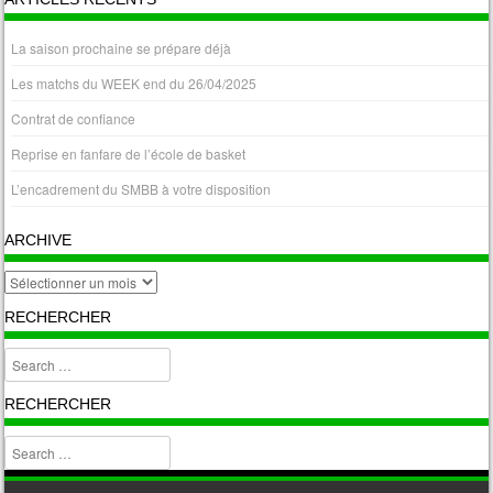
La saison prochaine se prépare déjà
Les matchs du WEEK end du 26/04/2025
Contrat de confiance
Reprise en fanfare de l’école de basket
L’encadrement du SMBB à votre disposition
ARCHIVE
archive
RECHERCHER
Search
RECHERCHER
Search