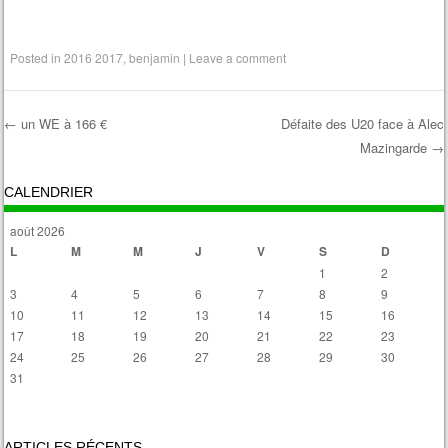
Posted in
2016 2017
,
benjamin
|
Leave a comment
←
un WE à 166 €
Défaite des U20 face à Alec
Mazingarde
→
Post navigation
CALENDRIER
août 2026
L
M
M
J
V
S
D
1
2
3
4
5
6
7
8
9
10
11
12
13
14
15
16
17
18
19
20
21
22
23
24
25
26
27
28
29
30
31
« Avr
ARTICLES RÉCENTS