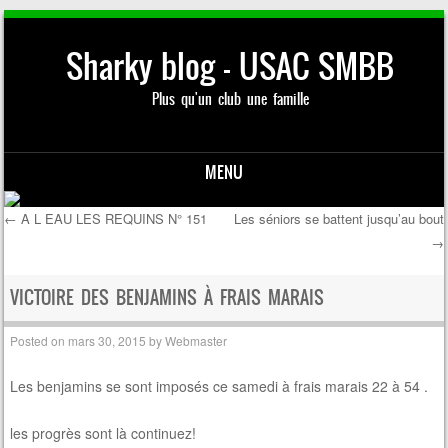
Sharky blog – USAC SMBB
Plus qu'un club une famille
MENU
Skip to content
←
A L EAU LES REQUINS N° 151
Les séniors se battent jusqu’au bout
→
Post navigation
VICTOIRE DES BENJAMINS À FRAIS MARAIS
Posted on
mars 30, 2015
by
Webmaster
Les benjamins se sont imposés ce samedi à frais marais 22 à 54 .
les progrès sont là continuez!