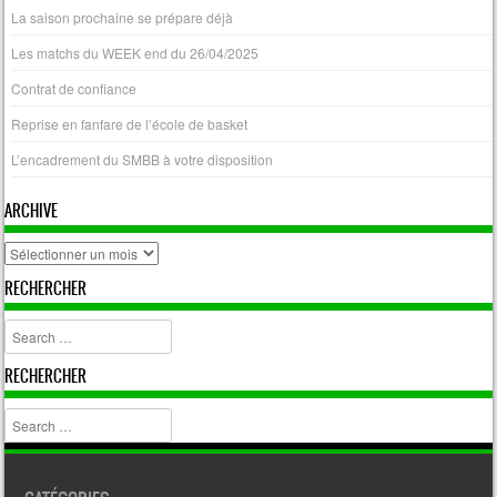
La saison prochaine se prépare déjà
Les matchs du WEEK end du 26/04/2025
Contrat de confiance
Reprise en fanfare de l’école de basket
L’encadrement du SMBB à votre disposition
ARCHIVE
archive
RECHERCHER
Search
RECHERCHER
Search