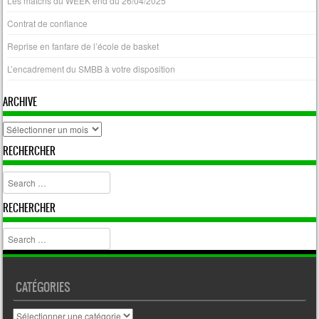
Les matchs du WEEK end du 26/04/2025
Contrat de confiance
Reprise en fanfare de l’école de basket
L’encadrement du SMBB à votre disposition
ARCHIVE
archive
RECHERCHER
Search
RECHERCHER
Search
CATÉGORIES
Catégories