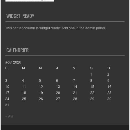
WIDGET READY
This center column is widget ready! Add one in the admin panel.
CALENDRIER
août 2026
L
M
M
J
V
S
D
1
2
3
4
5
6
7
8
9
10
11
12
13
14
15
16
17
18
19
20
21
22
23
24
25
26
27
28
29
30
31
« Avr