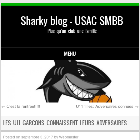
Sharky blog – USAC SMBB
Plus qu'un club une famille
MENU
Skip to content
←
C’est la rentrée!!!!!
U11 filles: Adversaires connues
→
Post navigation
LES U11 GARCONS CONNAISSENT LEURS ADVERSAIRES
Posted on
septembre 3, 2017
by
Webmaster