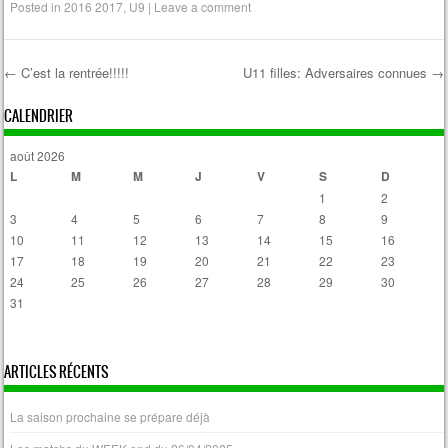
Posted in
2016 2017
,
U9
|
Leave a comment
←
C’est la rentrée!!!!!
U11 filles: Adversaires connues
→
Post navigation
CALENDRIER
août 2026
L
M
M
J
V
S
D
1
2
3
4
5
6
7
8
9
10
11
12
13
14
15
16
17
18
19
20
21
22
23
24
25
26
27
28
29
30
31
« Avr
ARTICLES RÉCENTS
La saison prochaine se prépare déjà