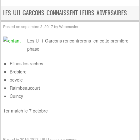
Post navigation
LES U11 GARCONS CONNAISSENT LEURS ADVERSAIRES
Posted on
septembre 3, 2017
by
Webmaster
Les U11 Garcons rencontrerons en cette première
phase
Flines les raches
Brebiere
pevele
Raimbeaucourt
Cuincy
1er match le 7 octobre
Posted in
2016 2017
,
U9
|
Leave a comment