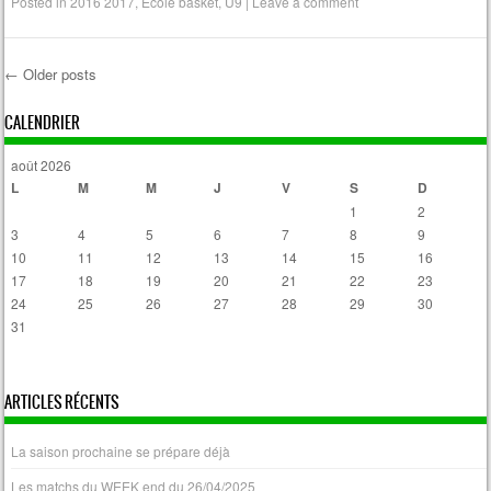
Posted in
2016 2017
,
Ecole basket
,
U9
|
Leave a comment
←
Older posts
Post navigation
CALENDRIER
août 2026
L
M
M
J
V
S
D
1
2
3
4
5
6
7
8
9
10
11
12
13
14
15
16
17
18
19
20
21
22
23
24
25
26
27
28
29
30
31
« Avr
ARTICLES RÉCENTS
La saison prochaine se prépare déjà
Les matchs du WEEK end du 26/04/2025