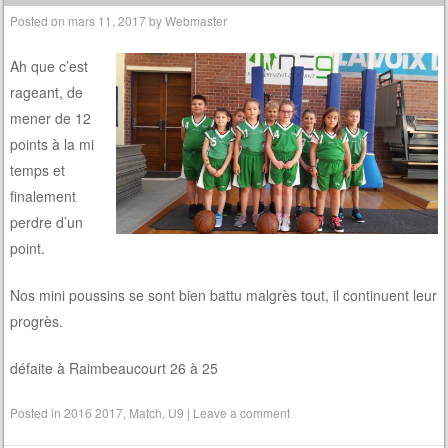
Posted on
mars 11, 2017
by
Webmaster
Ah que c’est
rageant, de
mener de 12
points à la mi
temps et
finalement
perdre d’un
point.
Nos mini poussins se sont bien battu malgrès tout, il continuent leur
progrès.
défaite à Raimbeaucourt 26 à 25
Posted in
2016 2017
,
Match
,
U9
|
Leave a comment