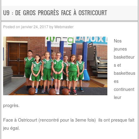
U9 : DE GROS PROGRÈS FACE À OSTRICOURT
Posted on
janvier 24, 2017
by
Webmaster
Nos
jeunes
basketteur
s et
basketteus
es
continuent
leur
progrès.
Face à Ostricourt (rencontré pour la 3eme fois) ils ont presque fait
jeu égal.