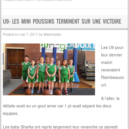
U9: LES MINI POUSSINS TERMINENT SUR UNE VICTOIRE
Posted on
mai 7, 2017
by
Webmaster
Les U9 pour
leur dernier
match
recevaient
Raimbeauco
urt.
A l’aller, la
défaite avait eu un gout amer car 1 pt avait séparé les deux
équipes.
Les baby Sharks ont repris largement leur revanche ce samedi