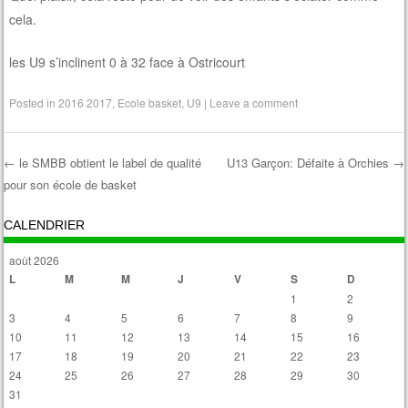
cela.
les U9 s’inclinent 0 à 32 face à Ostricourt
Posted in
2016 2017
,
Ecole basket
,
U9
|
Leave a comment
←
le SMBB obtient le label de qualité
U13 Garçon: Défaite à Orchies
→
pour son école de basket
Post navigation
CALENDRIER
août 2026
L
M
M
J
V
S
D
1
2
3
4
5
6
7
8
9
10
11
12
13
14
15
16
17
18
19
20
21
22
23
24
25
26
27
28
29
30
31