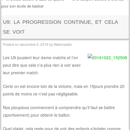
pour son école de basket
Post navigation
U9: LA PROGRESSION CONTINUE, ET CELA
SE VOIT
Posted on
décembre 5, 2016
by
Webmaster
Les U9 jouaient leur 4eme matchs et l’on
peut dire que cela n’a plus rien à voir avec
leur premier match.
Certe on est encore loin de la victoire, mais en 15jours prendre 20
points de moins ce n’est pas négligeable.
Nos pioupious commencent à comprendre qu’il faut se battre
(sportivement) pour obtenir le ballon.
Quel plaisir, cela reste pour de voir des enfants s’éclater comme