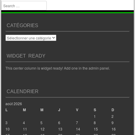
Search
CATÉGORIES
Catégories
WIDGET READY
This center column is widget ready! Add one in the admin panel.
CALENDRIER
août 2026
L
M
M
J
V
S
D
1
2
3
4
5
6
7
8
9
10
11
12
13
14
15
16