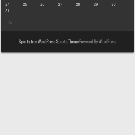
24
25
26
27
28
29
30
31
« Avr
Sporty free WordPress Sports Theme
Powered By WordPress