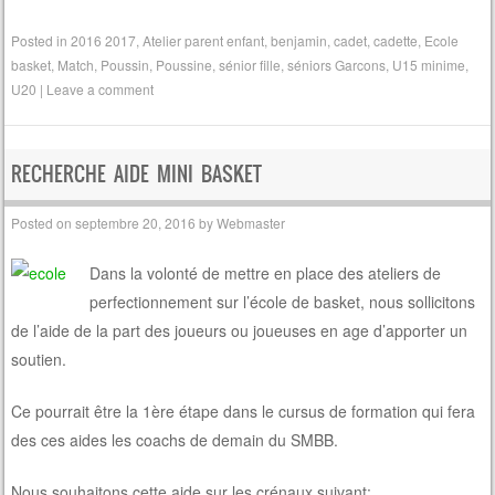
Posted in
2016 2017
,
Atelier parent enfant
,
benjamin
,
cadet
,
cadette
,
Ecole
basket
,
Match
,
Poussin
,
Poussine
,
sénior fille
,
séniors Garcons
,
U15 minime
,
U20
|
Leave a comment
RECHERCHE AIDE MINI BASKET
Posted on
septembre 20, 2016
by
Webmaster
Dans la volonté de mettre en place des ateliers de
perfectionnement sur l’école de basket, nous sollicitons
de l’aide de la part des joueurs ou joueuses en age d’apporter un
soutien.
Ce pourrait être la 1ère étape dans le cursus de formation qui fera
des ces aides les coachs de demain du SMBB.
Nous souhaitons cette aide sur les crénaux suivant: