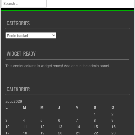
Search
CATÉGORIES
Catégories
WIDGET READY
This center column is widget ready! Add one in the admin panel.
CALENDRIER
août 2026
L
M
M
J
V
S
D
1
2
3
4
5
6
7
8
9
10
11
12
13
14
15
16
17
18
19
20
21
22
23