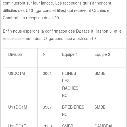
continueront sur leur lancée. Les receptions qui s’annoncent
difficiles des U13 (garcons et filles) qui recevront Orchies et
Cambrai. La réception des U20
Enfin nous espérons la confirmation des D2 face à Hasnon 3 et le
ressaississement des D3 garcons face à ostricourt 3
Division
N°
Equipe 1
Equipe 2
U9DO1M
3001
FLINES
SMBB
LEZ
RACHES
BC
U11DO1M
3507
BREBIERES
SMBB
BC
U13DC1F
7008
SMBB
CAMBRAI