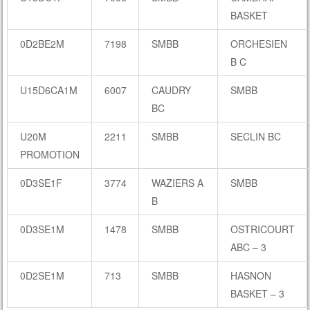
BASKET
0D2BE2M
7198
SMBB
ORCHESIEN
B C
U15D6CA1M
6007
CAUDRY
SMBB
BC
U20M
2211
SMBB
SECLIN BC
PROMOTION
0D3SE1F
3774
WAZIERS A
SMBB
B
0D3SE1M
1478
SMBB
OSTRICOURT
ABC – 3
0D2SE1M
713
SMBB
HASNON
BASKET – 3