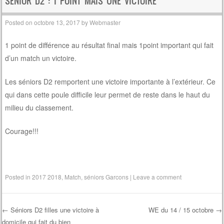
SÉNIOR D2 : 1 POINT MAIS UNE VICTOIRE
Posted on
octobre 13, 2017
by
Webmaster
1 point de différence au résultat final mais 1point important qui fait
d’un match un victoire.
Les séniors D2 remportent une victoire importante à l’extérieur. Ce
qui dans cette poule difficile leur permet de reste dans le haut du
milieu du classement.
Courage!!!
Posted in
2017 2018
,
Match
,
séniors Garcons
|
Leave a comment
←
Séniors D2 filles une victoire à
WE du 14 / 15 octobre
→
domicile qui fait du bien