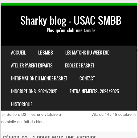
Sharky blog – USAC SMBB
Plus qu'un club une famille
SKIP TO CONTENT
ACCUEIL
LE SMBB
LES MATCHS DU WEEK END
MENU
ATELIER PARENT ENFANTS
ECOLE DE BASKET
INFORMATION DU MONDE BASKET
CONTACT
INSCRIPTIONS – 2024/2025
ENTRAINEMENTS – 2024/2025
HISTORIQUE
←
Séniors D2 filles une victoire à
WE du 14 / 15 octobre
→
domicile qui fait du bien
Post navigation