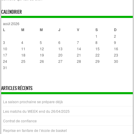
Post navigation
CALENDRIER
août 2026
L
M
M
J
V
S
D
1
2
3
4
5
6
7
8
9
10
11
12
13
14
15
16
17
18
19
20
21
22
23
24
25
26
27
28
29
30
31
« Avr
ARTICLES RÉCENTS
La saison prochaine se prépare déjà
Les matchs du WEEK end du 26/04/2025
Contrat de confiance
Reprise en fanfare de l’école de basket